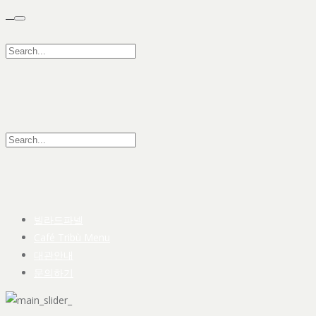
빌라드파넬
Café Tribù Menu
대관안내
문의하기